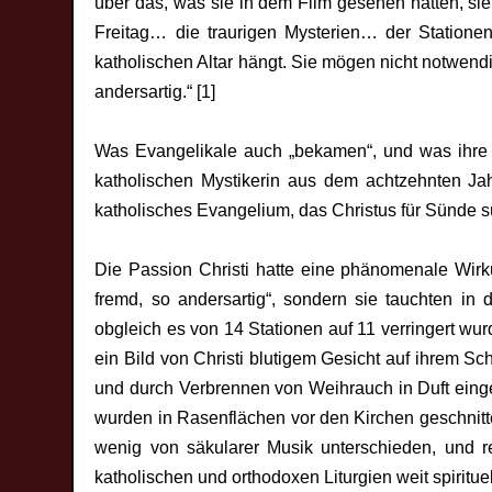
über das, was sie in dem Film gesehen hatten, sie
Freitag… die traurigen Mysterien… der Station
katholischen Altar hängt. Sie mögen nicht notwen
andersartig.“ [1]
Was Evangelikale auch „bekamen“, und was ihre Fü
katholischen Mystikerin aus dem achtzehnten Jah
katholisches Evangelium, das Christus für Sünde sü
Die Passion Christi hatte eine phänomenale Wirk
fremd, so andersartig“, sondern sie tauchten i
obgleich es von 14 Stationen auf 11 verringert wur
ein Bild von Christi blutigem Gesicht auf ihrem Sc
und durch Verbrennen von Weihrauch in Duft eingeh
wurden in Rasenflächen vor den Kirchen geschnitte
wenig von säkularer Musik unterschieden, und re
katholischen und orthodoxen Liturgien weit spirituel