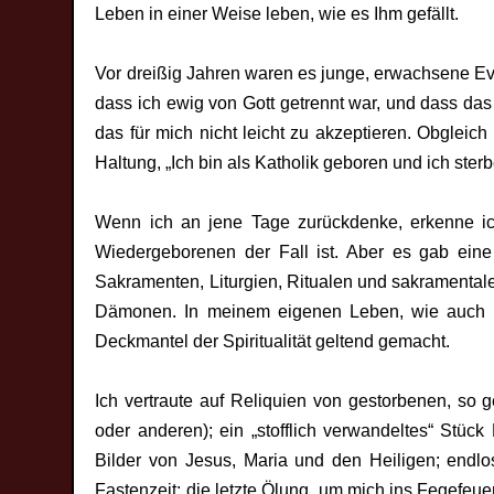
Leben in einer Weise leben, wie es Ihm gefällt.
Vor dreißig Jahren waren es junge, erwachsene Ev
dass ich ewig von Gott getrennt war, und dass da
das für mich nicht leicht zu akzeptieren. Obglei
Haltung, „Ich bin als Katholik geboren und ich ster
Wenn ich an jene Tage zurückdenke, erkenne ic
Wiedergeborenen der Fall ist. Aber es gab eine w
Sakramenten, Liturgien, Ritualen und sakramental
Dämonen. In meinem eigenen Leben, wie auch i
Deckmantel der Spiritualität geltend gemacht.
Ich vertraute auf Reliquien von gestorbenen, so
oder anderen); ein „stofflich verwandeltes“ Stüc
Bilder von Jesus, Maria und den Heiligen; endl
Fastenzeit; die letzte Ölung, um mich ins Fegefe