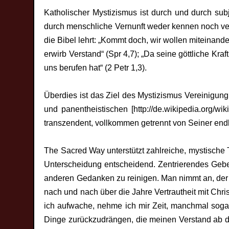
Katholischer Mystizismus ist durch und durch subj
durch menschliche Vernunft weder kennen noch vers
die Bibel lehrt: „Kommt doch, wir wollen miteinand
erwirb Verstand“ (Spr 4,7); „Da seine göttliche Kr
uns berufen hat“ (2 Petr 1,3).
Überdies ist das Ziel des Mystizismus Vereinigung 
und panentheistischen [http://de.wikipedia.org/wi
transzendent, vollkommen getrennt von Seiner end
The Sacred Way unterstützt zahlreiche, mystische 
Unterscheidung entscheidend. Zentrierendes Gebet 
anderen Gedanken zu reinigen. Man nimmt an, der so
nach und nach über die Jahre Vertrautheit mit Chri
ich aufwache, nehme ich mir Zeit, manchmal soga
Dinge zurückzudrängen, die meinen Verstand ab 