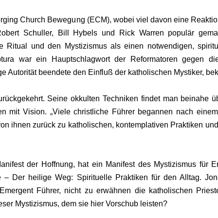
Emerging Church Bewegung (ECM), wobei viel davon eine Reaktio
bert Schuller, Bill Hybels und Rick Warren populär gema
e Ritual und den Mystizismus als einen notwendigen, spiritu
ptura war ein Hauptschlagwort der Reformatoren gegen die
ge Autorität beendete den Einfluß der katholischen Mystiker, be
urückgekehrt. Seine okkulten Techniken findet man beinahe üb
 mit Vision. „Viele christliche Führer begannen nach einem
 ihnen zurück zu katholischen, kontemplativen Praktiken und mit
nifest der Hoffnung, hat ein Manifest des Mystizismus für 
fe – Der heilige Weg: Spirituelle Praktiken für den Alltag. 
 Emergent Führer, nicht zu erwähnen die katholischen Pries
dieser Mystizismus, dem sie hier Vorschub leisten?