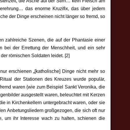
stenzeit, die Asche auf der Stirn… kein Fleisch am
verehrung… das enorme Kruzifix, das über jedem
he der Dinge erscheinen nicht länger so fremd, so
en zahlreiche Szenen, die auf der Phantasie einer
n bei der Errettung der Menschheit, und ein sehr
der römischen Soldaten leidet. [2]
ur erschienen „[katholische] Dinge nicht mehr so
Ritual der Stationen des Kreuzes wurde populär,
u fremd waren (wie zum Beispiel Sankt Veronika, die
igenbilder ausgestellt waren, beleuchtet mit Kerzen
ie in Kirchenkellern untergebracht waren, oder sie
den Anbetungsliedern großgezogen, die sich oft nur
e, um ihr Interesse wach zu halten, schienen die