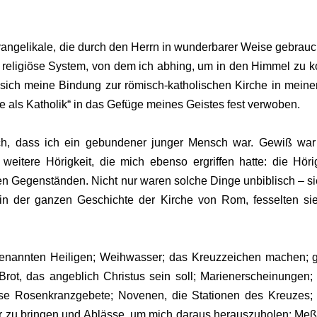
angelikale, die durch den Herrn in wunderbarer Weise gebrauch
s religiöse System, von dem ich abhing, um in den Himmel zu k
ch sich meine Bindung zur römisch-katholischen Kirche in mei
be als Katholik“ in das Gefüge meines Geistes fest verwoben.
h, dass ich ein gebundener junger Mensch war. Gewiß war i
eitere Hörigkeit, die mich ebenso ergriffen hatte: die Hörig
en Gegenständen. Nicht nur waren solche Dinge unbiblisch – 
n der ganzen Geschichte der Kirche von Rom, fesselten si
 genannten Heiligen; Weihwasser; das Kreuzzeichen machen; g
k Brot, das angeblich Christus sein soll; Marienerscheinungen
ose Rosenkranzgebete; Novenen, die Stationen des Kreuzes; a
uer zu bringen und Ablässe, um mich daraus herauszuholen; M