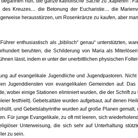
 begännen nun, die ganze katholische Sache zu ‚kapieren’: Fa
en des Kreuzes… die Betonung der Eucharistie… die Marien
digerweise herausstürzen, um Rosenkränze zu kaufen, aber manc
hrer enthusiastisch als „biblisch“ genau“ unterstützten, war
rhundert beruhten, die Schilderung von Maria als Miterlöseri
hnen lässt, indem er unter der unerbittlichen physischen Folter 
ung auf evangelikale Jugendliche und Jugendpastoren. Nicht n
n den Jugenddiensten von evangelikalen Gemeinden auf. Das 
de, wobei einige Stationen eliminiert wurden, die der Schrift z
hleier festhielt). Gebetsaltäre wurden aufgebaut, auf denen Heil
üllt, und Gebetslabyrinthe wurden auf große Planen gemalt, d
n. Für junge Evangelikale, zu oft mit leeren, sich wiederholen
ligiöser Unterweisung, die sich sehr auf Unterhaltung stützt
ler zu sein.