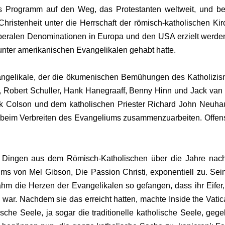
 Programm auf den Weg, das Protestanten weltweit, und bes
 Christenheit unter die Herrschaft der römisch-katholischen Ki
liberalen Denominationen in Europa und den USA erzielt werde
 unter amerikanischen Evangelikalen gehabt hatte.
gelikale, der die ökumenischen Bemühungen des Katholizismus 
ge, Robert Schuller, Hank Hanegraaff, Benny Hinn und Jack v
k Colson und dem katholischen Priester Richard John Neuhau
, beim Verbreiten des Evangeliums zusammenzuarbeiten. Offen
 Dingen aus dem Römisch-Katholischen über die Jahre nach
ilms von Mel Gibson, Die Passion Christi, exponentiell zu. Se
m die Herzen der Evangelikalen so gefangen, dass ihr Eifer, 
h war. Nachdem sie das erreicht hatten, machte Inside the Vati
lische Seele, ja sogar die traditionelle katholische Seele, 