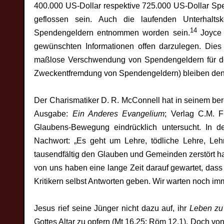
400.000 US-Dollar respektive 725.000 US-Dollar Spe
geflossen sein. Auch die laufenden Unterhalts
14
Spendengeldern entnommen worden sein.
Joyce 
gewünschten Informationen offen darzulegen. Dies 
maßlose Verschwendung von Spendengeldern für der
Zweckentfremdung von Spendengeldern) bleiben den
Der Charismatiker D. R. McConnell hat in seinem be
Ausgabe:
Ein Anderes Evangelium
; Verlag C.M. Fl
Glaubens-Bewegung eindrücklich untersucht. In d
Nachwort: „Es geht um Lehre, tödliche Lehre, Le
tausendfältig den Glauben und Gemeinden zerstört ha
von uns haben eine lange Zeit darauf gewartet, das
Kritikern selbst Antworten geben. Wir warten noch imm
Jesus rief seine Jünger nicht dazu auf, ihr
Leben zu
Gottes Altar zu opfern (Mt 16,25; Röm 12,1). Doch vo