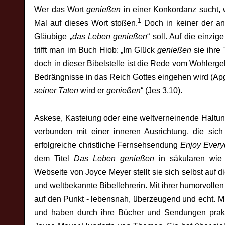
Wer das Wort
genießen
in einer Konkordanz sucht, w
1
Mal auf dieses Wort stoßen.
Doch in keiner der an
Gläubige „
das Leben genießen
“ soll. Auf die einzi
trifft man im Buch Hiob: „Im Glück
genießen
sie ihre 
doch in dieser Bibelstelle ist die Rede vom Wohlerge
Bedrängnisse in das Reich Gottes eingehen wird (Apg
seiner Taten
wird er
genießen
“ (Jes 3,10).
Askese, Kasteiung oder eine weltverneinende Haltung
verbunden mit einer inneren Ausrichtung, die si
erfolgreiche christliche Fernsehsendung
Enjoy Every
dem Titel
Das Leben genießen
in säkularen wie c
Webseite von Joyce Meyer stellt sie sich selbst auf d
und weltbekannte Bibellehrerin. Mit ihrer humorvollen 
auf den Punkt - lebensnah, überzeugend und echt. Mil
und haben durch ihre Bücher und Sendungen prakt