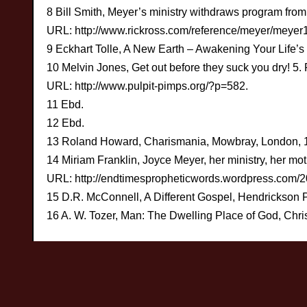
8 Bill Smith, Meyer’s ministry withdraws program from
URL: http://www.rickross.com/reference/meyer/meyer1
9 Eckhart Tolle, A New Earth – Awakening Your Life’
10 Melvin Jones, Get out before they suck you dry! 5.
URL: http://www.pulpit-pimps.org/?p=582.
11 Ebd.
12 Ebd.
13 Roland Howard, Charismania, Mowbray, London, 1
14 Miriam Franklin, Joyce Meyer, her ministry, her moti
URL: http://endtimespropheticwords.wordpress.com/20
15 D.R. McConnell, A Different Gospel, Hendrickson 
16 A. W. Tozer, Man: The Dwelling Place of God, Chri