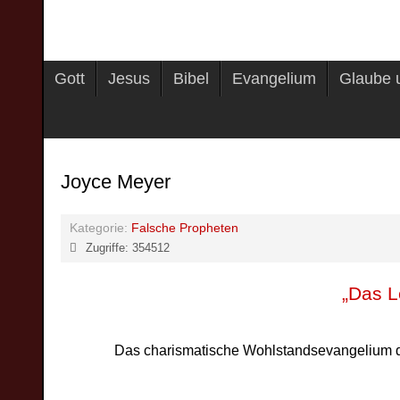
Gott
Jesus
Bibel
Evangelium
Glaube 
Joyce Meyer
Kategorie:
Falsche Propheten
Zugriffe: 354512
„Das L
Das charismatische Wohlstandsevangelium 