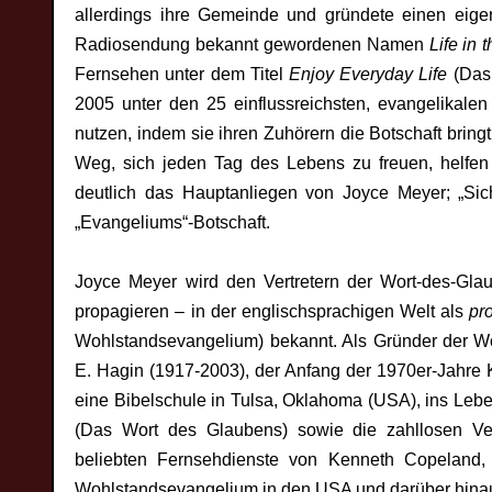
allerdings ihre Gemeinde und gründete einen eigen
Radiosendung bekannt gewordenen Namen
Life in 
Fernsehen unter dem Titel
Enjoy Everyday Life
(Das 
2005 unter den 25 einflussreichsten, evangelikale
nutzen, indem sie ihren Zuhörern die Botschaft bring
Weg, sich jeden Tag des Lebens zu freuen, helfen
deutlich das Hauptanliegen von Joyce Meyer; „Sic
„Evangeliums“-Botschaft.
Joyce Meyer wird den Vertretern der Wort-des-Gl
propagieren – in der englischsprachigen Welt als
pr
Wohlstandsevangelium) bekannt. Als Gründer der Wo
E. Hagin (1917-2003), der Anfang der 1970er-Jahre
eine Bibelschule in Tulsa, Oklahoma (USA), ins Le
(Das Wort des Glaubens) sowie die zahllosen Ve
beliebten Fernsehdienste von Kenneth Copeland,
Wohlstandsevangelium in den USA und darüber hinaus