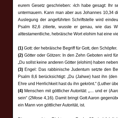
eurem Gesetz geschrieben: ›Ich habe gesagt: Ihr se
untermauern. Kann man aber aus Johannes 10,34 die
Auslegung der angeführten Schriftstelle wird eindeu
Psalm 82,6 zitierte, wusste er genau, wie das W
alttestamentliche, hebräische Wort elohim hat eine v
(1)
Gott: der hebräische Begriff für Gott, den Schöpfer.
(2)
Götter oder Götzen: In den Zehn Geboten wird für
„Du sollst keine anderen Götter (elohim) haben neben
(3)
Engel: Das rabbinische Judentum setzte den Begr
Psalm 8,6 berücksichtigt: „Du (Jahwe) hast ihn (de
Ehre und Herrlichkeit hast du ihn gekrönt.“ (Luther übe
(4)
Menschen mit göttlicher Autorität: „… und er (Aaro
sein“ (2Mose 4,16). Damit bringt Gott Aaron gegenüb
ein Mann von göttlicher Autorität, ist.